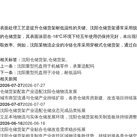
表面处理工艺是提升
仓储货架
耐低温性的关键。沈阳仓储货架通常采用脱
的仓储货架，其表面涂层在-18℃环境下经五年使用仍保持完好，未出
取效率。例如，沈阳某物流企业的冷链仓库采用穿梭式仓储货架，通过自
相关标签：
沈阳仓储货架
,
仓储货架
,
上一条：
沈阳重型托盘用于机械零件，承重适配吗
下一条：
沈阳重型托盘用于冷链，耐低温吗
相关新闻
2026-07-27
2026-07-27
仓储货架配套产业适配沈阳仓储物流发展
城市商贸流通与仓储产业持续扩容，各类仓储库房新建、改造项目持续落地
2026-07-07
2026-07-07
沈阳仓储货架产业适配仓储业态完成品类拓展
立足本地物流与实体仓储发展环境，沈阳仓储货架相关制造板块持续调整产
2026-06-16
2026-06-16
沈阳仓储货架产业贴合仓储改造需求稳步拓展
沈阳仓储货架相关制造产业依托区域物流集散优势，持续对接各类仓储空间